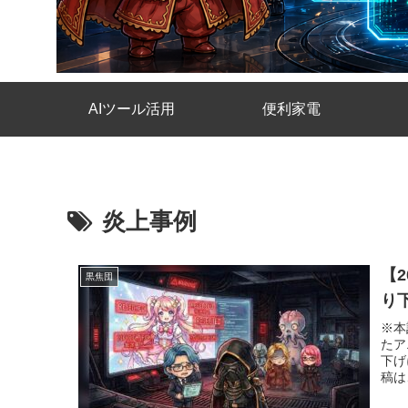
AIツール活用
便利家電
炎上事例
【
黒焦団
り
※本
たア
下げ
稿は