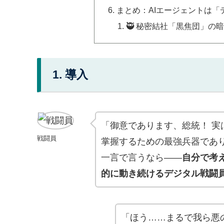
まとめ：AIエージェントは「
🥷 秘密結社「黒焦団」の
1. 導入
「御意であります、総統！ 実
戦闘員
掌握するための最強兵器であ
一言で言うなら——
自分で考
的に動き続けるデジタル戦闘
「ほう……まるで我ら悪