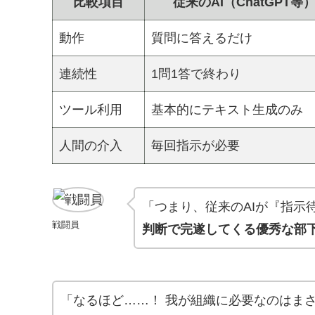
比較項目
従来のAI（ChatGPT等
動作
質問に答えるだけ
連続性
1問1答で終わり
ツール利用
基本的にテキスト生成のみ
人間の介入
毎回指示が必要
「つまり、従来のAIが『指示
戦闘員
判断で完遂してくる優秀な部
「なるほど……！ 我が組織に必要なのはま