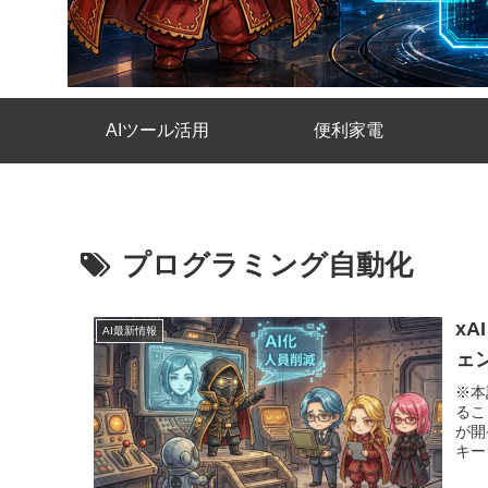
AIツール活用
便利家電
プログラミング自動化
xA
AI最新情報
ェ
※本
ること xAIが発表した「Grok Build」の機
が開発現場に
キーワ