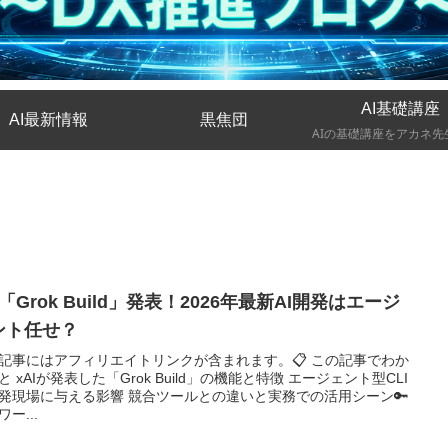
AI基礎講座
AI最新情報
黒焦団
I「Grok Build」発表！2026年最新AI開発はエージ
ント任せ？
記事にはアフィリエイトリンクが含まれます。📋 この記事でわか
能と特徴 エージェント型CLI
与える影響 競合ツールとの違いと実務での活用シーン🔑
ー...