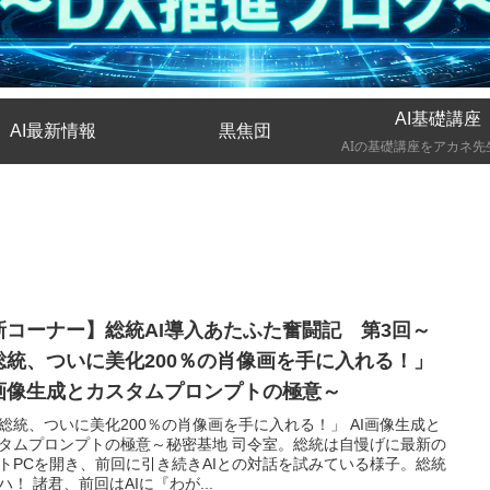
AI基礎講座
AI最新情報
黒焦団
新コーナー】総統AI導入あたふた奮闘記 第3回～
総統、ついに美化200％の肖像画を手に入れる！」
I画像生成とカスタムプロンプトの極意～
総統、ついに美化200％の肖像画を手に入れる！」 AI画像生成と
タムプロンプトの極意～秘密基地 司令室。総統は自慢げに最新の
トPCを開き、前回に引き続きAIとの対話を試みている様子。総統
ハ！ 諸君、前回はAIに『わが...