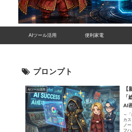
AIツール活用
便利家電
プロンプト
【
AIツール活用
「
A
～「
カス
ノー
フハ