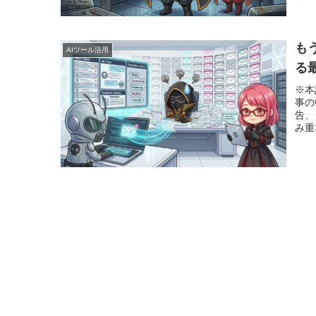
も
AIツール活用
る
※本
事の
告、
み重