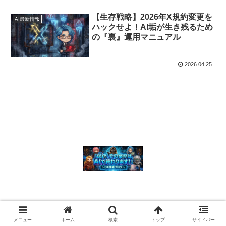
【生存戦略】2026年X規約変更を
AI最新情報
ハックせよ！AI垢が生き残るため
の『裏』運用マニュアル
2026.04.25
© 2026 「総統、その業務はAIで終わります！」 〜 DX推進ブログ〜.
メニュー
ホーム
検索
トップ
サイドバー