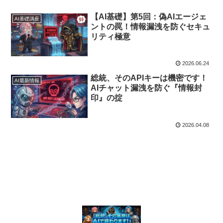
【AI基礎】第5回：偽AIエージェ
AI基礎講座
ントの罠！情報漏洩を防ぐセキュ
リティ極意
2026.06.24
総統、そのAPIキーは機密です！
AI最新情報
AIチャット漏洩を防ぐ『情報封
印』の掟
2026.04.08