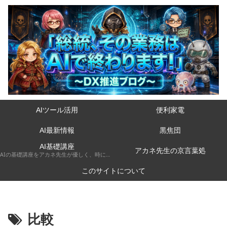
AIツール活用
便利家電
AI最新情報
黒焦団
AI基礎講座
アカネ先生の京言葉処
AIの基礎講座をアカネ先生が優しく、時には厳しく京都弁で解説してくれるコーナーです。
このサイトについて
比較