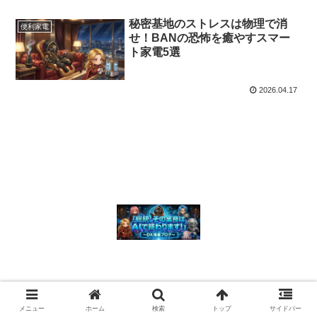
秘密基地のストレスは物理で消
便利家電
せ！BANの恐怖を癒やすスマー
ト家電5選
2026.04.17
© 2026 「総統、その業務はAIで終わります！」 〜 DX推進ブログ〜.
メニュー
ホーム
検索
トップ
サイドバー