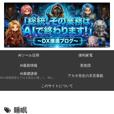
AIツール活用
便利家電
AI最新情報
黒焦団
AI基礎講座
アカネ先生の京言葉処
AIの基礎講座をアカネ先生が優しく、時には厳しく京都弁で解説してくれるコーナーです。
このサイトについて
睡眠