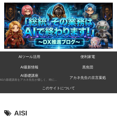
AIツール活用
便利家電
AI最新情報
黒焦団
AI基礎講座
アカネ先生の京言葉処
AIの基礎講座をアカネ先生が優しく、時には厳しく京都弁で解説してくれるコーナーです。
このサイトについて
AISI