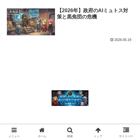
【2026年】政府のAIミュトス対
黒焦団
策と黒焦団の危機
2026.05.19
© 2026 「総統、その業務はAIで終わります！」 〜 DX推進ブログ〜.
メニュー
ホーム
検索
トップ
サイドバー