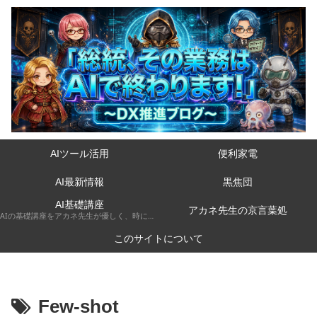
AIツール活用
便利家電
AI最新情報
黒焦団
AI基礎講座
アカネ先生の京言葉処
AIの基礎講座をアカネ先生が優しく、時には厳しく京都弁で解説してくれるコーナーです。
このサイトについて
Few-shot