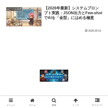
【2026年最新】システムプロン
AIツール活用
プト実践：JSON出力とFew-shot
でAIを「金型」にはめる極意
2026.05.01
© 2026 「総統、その業務はAIで終わります！」 〜 DX推進ブログ〜.
メニュー
ホーム
検索
トップ
サイドバー