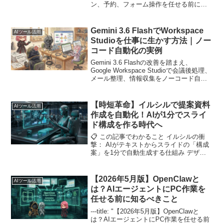
ン、予約、フォーム操作を任せる前に確
認したい提供条件、安全性、実務での使
い方を解説します。
Gemini 3.6 FlashでWorkspace
AIツール活用
Studioを仕事に生かす方法｜ノー
コード自動化の実例
Gemini 3.6 Flashの改善を踏まえ、
Google Workspace Studioで会議後処理、
メール整理、情報収集をノーコード自動
化する考え方を解説。
【時短革命】イルシルで提案資料
AIツール活用
作成を自動化！AIが1分でスライ
ド構成を作る時代へ
📋 この記事でわかること イルシルの衝
撃： AIがテキストからスライドの「構成
案」を1分で自動生成する仕組み デザイ
ンの自動化： 1,000種類以上のテンプレ
ートで、プロ並みの資料がクリック一つ
で完成 タイパの極致： 従来5...
【2026年5月版】OpenClawと
AIツール活用
は？AIエージェントにPC作業を
任せる前に知るべきこと
---title: "【2026年5月版】OpenClawと
は？AIエージェントにPC作業を任せる前