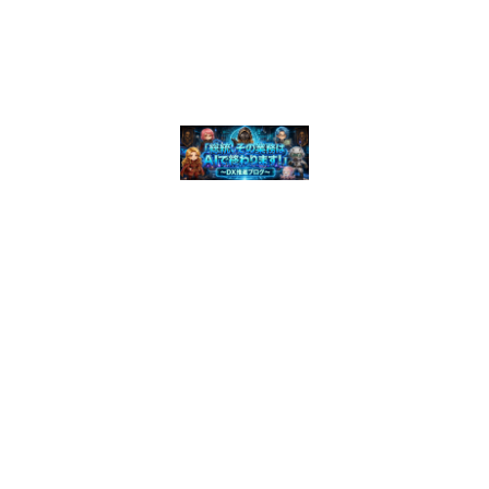
© 2026 「総統、その業務はAIで終わります！」 〜 DX推進ブログ〜.