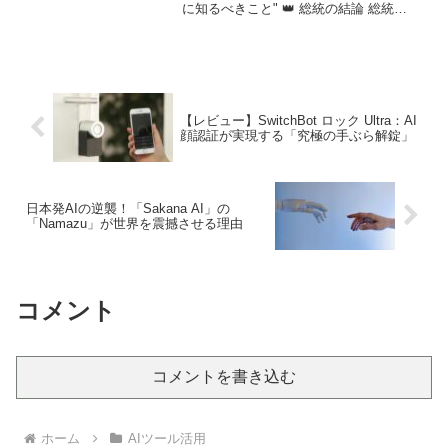
に知るべきこと" 👑 総統の結論 総統
OpenClawは、AI...
【レビュー】SwitchBot ロック Ultra：AI
顔認証が実現する「究極の手ぶら解錠」
日本発AIの逆襲！「Sakana AI」の
「Namazu」が世界を震撼させる理由
コメント
コメントを書き込む
ホーム
AIツール活用