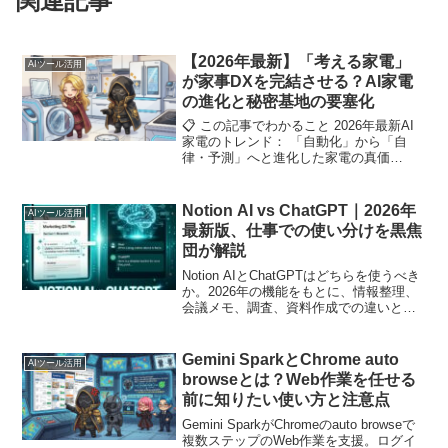
関連記事
【2026年最新】「考える家電」
AIツール活用
が家事DXを完結させる？AI家電
の進化と秘密基地の要塞化
📋 この記事でわかること 2026年最新AI
家電のトレンド： 「自動化」から「自
律・予測」へと進化した家電の真価
Matter（マター）が生んだ革命： メーカ
ーの壁を越え、秘密基地全体が同期する
スマートホームの衝撃 家事DX...
Notion AI vs ChatGPT｜2026年
AIツール活用
最新版、仕事での使い分けを黒焦
団が解説
Notion AIとChatGPTはどちらを使うべき
か。2026年の機能をもとに、情報整理、
会議メモ、調査、資料作成での違いと併
用方法を解説します。
Gemini SparkとChrome auto
AIツール活用
browseとは？Web作業を任せる
前に知りたい使い方と注意点
Gemini SparkがChromeのauto browseで
複数ステップのWeb作業を支援。ログイ