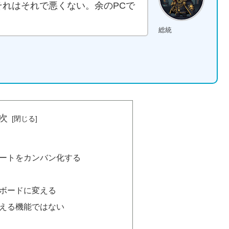
それはそれで悪くない。余のPCで
総統
次
ートをカンバン化する
？
ボードに変える
える機能ではない