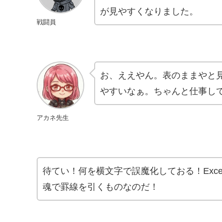
が見やすくなりました。
戦闘員
お、ええやん。表のままやと
やすいなぁ。ちゃんと仕事し
アカネ先生
待てい！何を横文字で誤魔化しておる！Exc
魂で罫線を引くものなのだ！