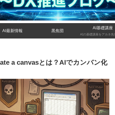
AI基礎講座
AI最新情報
黒焦団
te a canvasとは？AIでカンバン化