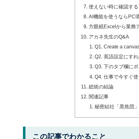
使えない時に確認する
AI機能を使うならPC
方眼紙Excelから業
アカネ先生のQ&A
Q1. Create a
Q2. 英語設定に
Q3. 下のタブ欄に
Q4. 仕事で今すぐ
総統の結論
関連記事
秘密結社「黒焦団
この記事でわかること