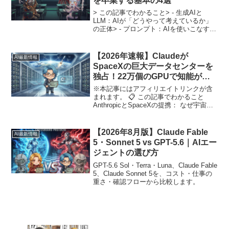
を卒業する基本の4選
> この記事でわかること> - 生成AIと
LLM：AIが「どうやって考えているか」
の正体> - プロンプト：AIを使いこなすた
めの「話し方のコツ」> - ハルシネーショ
ン：AIの嘘を見抜いて事故を防ぐ方法> >
キーワード：生成AI / L...
【2026年速報】Claudeが
AI最新情報
SpaceXの巨大データセンターを
独占！22万個のGPUで知能が爆
発
※本記事にはアフィリエイトリンクが含
まれます。 📋 この記事でわかること
AnthropicとSpaceXの提携： なぜ宇宙開
発の巨人がAIの知能を支えることになっ
たのかCo...
【2026年8月版】Claude Fable
AI最新情報
5・Sonnet 5 vs GPT-5.6｜AIエー
ジェントの選び方
GPT-5.6 Sol・Terra・Luna、Claude Fable
5、Claude Sonnet 5を、コスト・仕事の
重さ・確認フローから比較します。