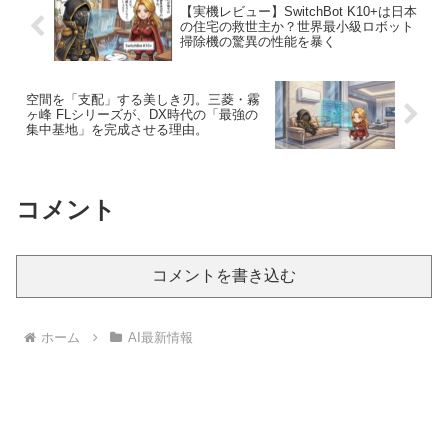
【実機レビュー】SwitchBot K10+は日本
の住宅の救世主か？世界最小級ロボット
掃除機の驚異の性能を暴く
空間を「支配」する美しき刃。三菱・霧
ヶ峰 FLシリーズが、DX時代の「最強の
集中基地」を完成させる理由。
コメント
コメントを書き込む
ホーム
AI最新情報