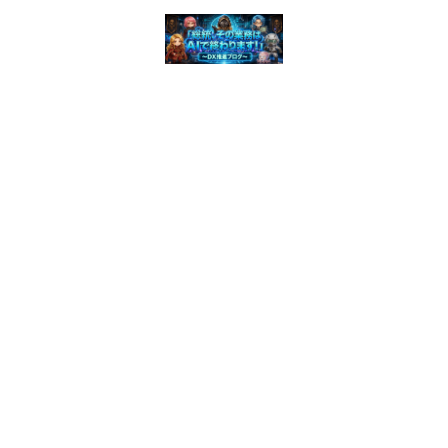
© 2026 「総統、その業務はAIで終わります！」 〜 DX推進ブログ〜.