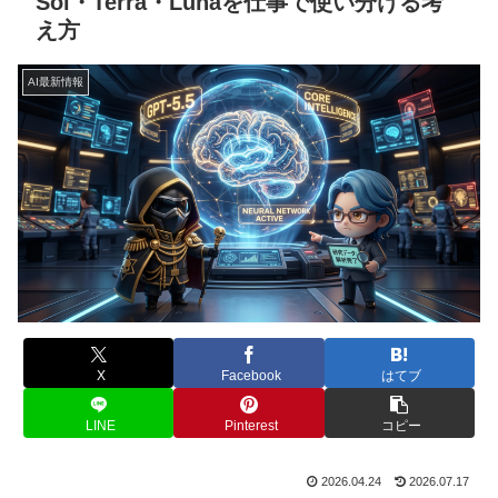
Sol・Terra・Lunaを仕事で使い分ける考
え方
AI最新情報
X
Facebook
はてブ
LINE
Pinterest
コピー
2026.04.24
2026.07.17