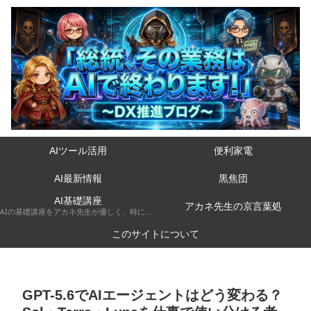
AIツール活用
便利家電
AI最新情報
黒焦団
AI基礎講座
アカネ先生の京言葉処
AIの基礎講座をアカネ先生が優しく、時には厳しく京都弁で解説してくれるコーナーです。
このサイトについて
GPT-5.6でAIエージェントはどう変わる？