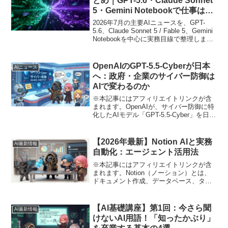
とめ｜GPT-5.6・Claude Sonnet
5・Gemini Notebookで仕事はど
う変わる？
2026年7月の主要AIニュースを、GPT-
5.6、Claude Sonnet 5 / Fable 5、Gemini
Notebookを中心に実務目線で整理しま
す。
OpenAIのGPT-5.5-Cyberが日本
AIニュース
へ：政府・企業のサイバー防御は
AIで変わるのか
※本記事にはアフィリエイトリンクが含
まれます。OpenAIが、サイバー防御に特
化したAIモデル「GPT-5.5-Cyber」を日本
の政府・一部企業へ提供する方針を示し
たと報じられました。ポイントは、AIで
攻撃を広げる話ではなく、攻撃が高...
【2026年最新】Notion AIと実務
AI最新情報
自動化：エージェント活用法
※本記事にはアフィリエイトリンクが含
まれます。Notion（ノーション）とは、
ドキュメント作成、データベース、タス
ク管理を統合したオールインワン生産性
ツールであり、2026年現在は自律型AIエ
ージェントによる業務自動化の中心プラ
【AI基礎講座】第1回：今さら聞
AI最新情報
ットフォ...
けないAI用語！「知ったかぶり」