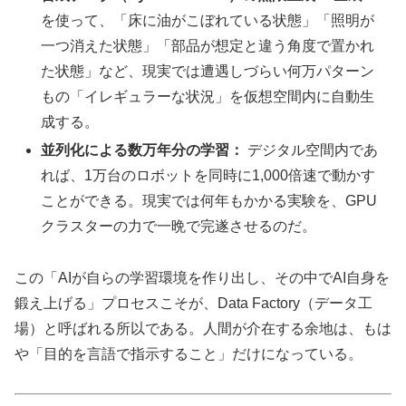
を使って、「床に油がこぼれている状態」「照明が
一つ消えた状態」「部品が想定と違う角度で置かれ
た状態」など、現実では遭遇しづらい何万パターン
もの「イレギュラーな状況」を仮想空間内に自動生
成する。
並列化による数万年分の学習：
デジタル空間内であ
れば、1万台のロボットを同時に1,000倍速で動かす
ことができる。現実では何年もかかる実験を、GPU
クラスターの力で一晩で完遂させるのだ。
この「AIが自らの学習環境を作り出し、その中でAI自身を
鍛え上げる」プロセスこそが、Data Factory（データ工
場）と呼ばれる所以である。人間が介在する余地は、もは
や「目的を言語で指示すること」だけになっている。