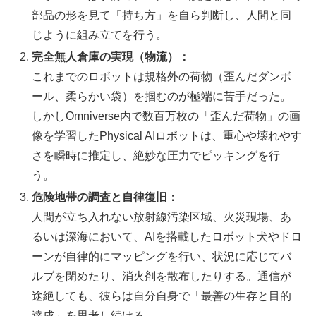
部品の形を見て「持ち方」を自ら判断し、人間と同
じように組み立てを行う。
完全無人倉庫の実現（物流）：
これまでのロボットは規格外の荷物（歪んだダンボ
ール、柔らかい袋）を掴むのが極端に苦手だった。
しかしOmniverse内で数百万枚の「歪んだ荷物」の画
像を学習したPhysical AIロボットは、重心や壊れやす
さを瞬時に推定し、絶妙な圧力でピッキングを行
う。
危険地帯の調査と自律復旧：
人間が立ち入れない放射線汚染区域、火災現場、あ
るいは深海において、AIを搭載したロボット犬やドロ
ーンが自律的にマッピングを行い、状況に応じてバ
ルブを閉めたり、消火剤を散布したりする。通信が
途絶しても、彼らは自分自身で「最善の生存と目的
達成」を思考し続ける。