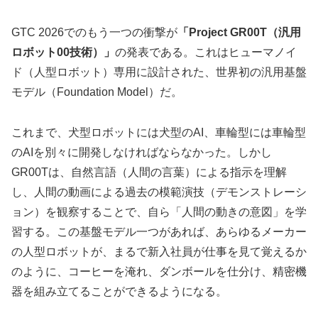
GTC 2026でのもう一つの衝撃が
「Project GR00T（汎用
ロボット00技術）」
の発表である。これはヒューマノイ
ド（人型ロボット）専用に設計された、世界初の汎用基盤
モデル（Foundation Model）だ。
これまで、犬型ロボットには犬型のAI、車輪型には車輪型
のAIを別々に開発しなければならなかった。しかし
GR00Tは、自然言語（人間の言葉）による指示を理解
し、人間の動画による過去の模範演技（デモンストレーシ
ョン）を観察することで、自ら「人間の動きの意図」を学
習する。この基盤モデル一つがあれば、あらゆるメーカー
の人型ロボットが、まるで新入社員が仕事を見て覚えるか
のように、コーヒーを淹れ、ダンボールを仕分け、精密機
器を組み立てることができるようになる。