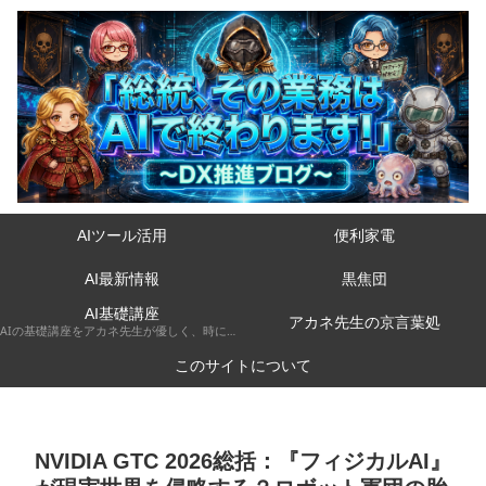
AIツール活用
便利家電
AI最新情報
黒焦団
AI基礎講座
アカネ先生の京言葉処
AIの基礎講座をアカネ先生が優しく、時には厳しく京都弁で解説してくれるコーナーです。
このサイトについて
NVIDIA GTC 2026総括：『フィジカルAI』