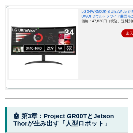
LG 34WR50QK-B UltraWide 3
UWQHDウルトラワイド曲面モ
価格：47,820円（税込、送料別)
楽
🤖 第3章：Project GR00TとJetson
Thorが生み出す「人型ロボット」