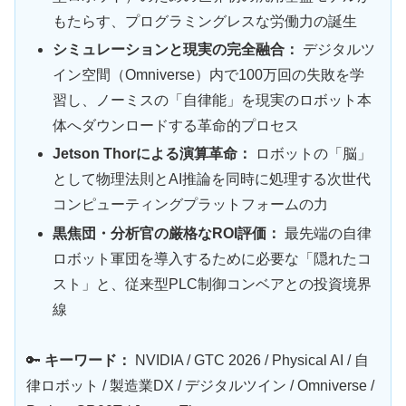
もたらす、プログラミングレスな労働力の誕生
シミュレーションと現実の完全融合：
デジタルツ
イン空間（Omniverse）内で100万回の失敗を学
習し、ノーミスの「自律能」を現実のロボット本
体へダウンロードする革命的プロセス
Jetson Thorによる演算革命：
ロボットの「脳」
として物理法則とAI推論を同時に処理する次世代
コンピューティングプラットフォームの力
黒焦団・分析官の厳格なROI評価：
最先端の自律
ロボット軍団を導入するために必要な「隠れたコ
スト」と、従来型PLC制御コンベアとの投資境界
線
🔑
キーワード：
NVIDIA / GTC 2026 / Physical AI / 自
律ロボット / 製造業DX / デジタルツイン / Omniverse /