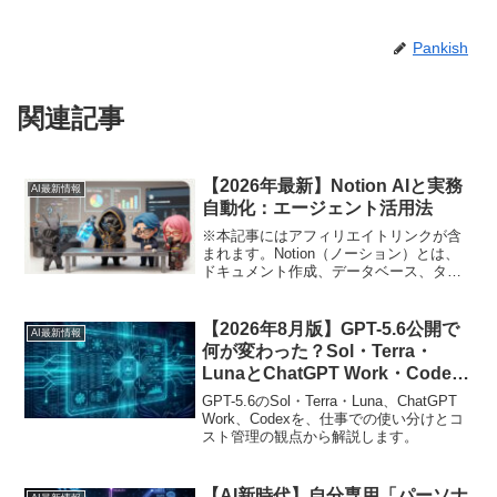
Pankish
関連記事
【2026年最新】Notion AIと実務
AI最新情報
自動化：エージェント活用法
※本記事にはアフィリエイトリンクが含
まれます。Notion（ノーション）とは、
ドキュメント作成、データベース、タス
ク管理を統合したオールインワン生産性
ツールであり、2026年現在は自律型AIエ
ージェントによる業務自動化の中心プラ
【2026年8月版】GPT-5.6公開で
AI最新情報
ットフォ...
何が変わった？Sol・Terra・
LunaとChatGPT Work・Codex
を解説
GPT-5.6のSol・Terra・Luna、ChatGPT
Work、Codexを、仕事での使い分けとコ
スト管理の観点から解説します。
【AI新時代】自分専用「パーソナ