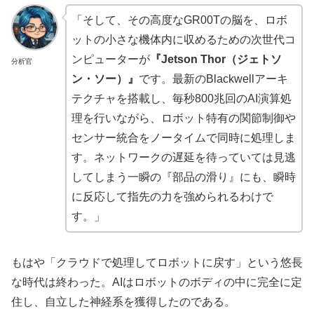
「そして、その高度なGR00Tの脳を、ロボ
ットの小さな機体内に収めるための次世代コ
ンピューターが
『Jetson Thor（ジェトソ
分析官
ン・ソー）』
です。最新のBlackwellアーキ
テクチャを搭載し、毎秒800兆回のAI演算処
理を行いながら、ロボット特有の関節制御や
センサー統合をノータイムで同時に処理しま
す。ネットワークの遅延を待っていては見逃
してしまう一瞬の『部品の滑り』にも、瞬時
に反応して指先の力を強められるわけで
す。」
もはや「クラウドで処理してロボットに戻す」という悠長
な時代は終わった。AIはロボットのボディの中に完全に定
住し、自立した神経系を獲得したのである。