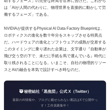
助するフェーズ」の完全な終焉を世界に告げた。これから
は「AIが人間の代わりに、物理世界を直接的に動かして労
働するフェーズ」である。
NVIDIAが提供するPhysical AI Data Factory Blueprintは、
ロボティクスの進化を数十年分をスキップさせる特異点
だ。ハードウェアの進化とソフトウェアの成熟が交差する
このタイミングに乗り遅れた企業は、文字通り『自動車が
飛び交う空の下で、未だに手紙を馬で運んでいる』時代に
取り残されることになる。いまこそ、自社の物理的リソー
スとAIの融合を本気で設計すべき時なのだ。
🥷 秘密結社「黒焦団」公式 X（Twitter）
最新のAI情報や、ブログに載せられない裏話はXで公開中っ
す！工作員募集中！