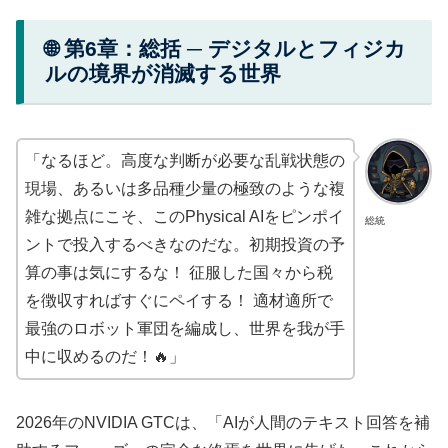
🌐 第6章：総括 ─ デジタルとフィジカ
ルの境界が消滅する世界
「なるほど。高度な判断が必要な乱戦状態の
現場、あるいは多品種少量の極致のような複
雑な拠点にこそ、このPhysical AIをピンポイ
総統
ントで投入するべきなのだな。初期投資の予
算の事は気にするな！ 征服した国々から税
を徴収すればすぐにペイする！ 適材適所で
最強のロボット軍団を編成し、世界を我が手
中に収めるのだ！🔥」
2026年のNVIDIA GTCは、「AIが人間のテキスト回答を補