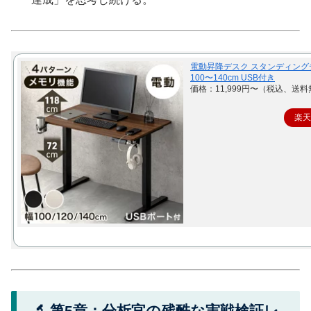
電動昇降デスク スタンディング
100〜140cm USB付き
価格：11,999円〜（税込、送料
楽
🔬 第5章：分析官の残酷な実戦検証レ