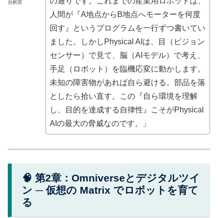
の通りです。これまでの産業用ロボットは、
分析官
人間が『A地点からB地点へモーターを何度
回す』というプログラムを一行ずつ書いてい
ました。しかしPhysical AIは、目（ビジョン
センサー）で見て、脳（AIモデル）で考え、
手足（ロボット）を臨機応変に動かします。
未知の障害物があれば自ら避ける。部品を落
としたら拾い直す。この『自ら環境を理解
し、目的を達成する自律性』こそがPhysical
AIの最大の脅威なのです。」
🧠 第2章：Omniverseとデジタルツイ
ン ─ 仮想の Matrix でロボットを育て
る