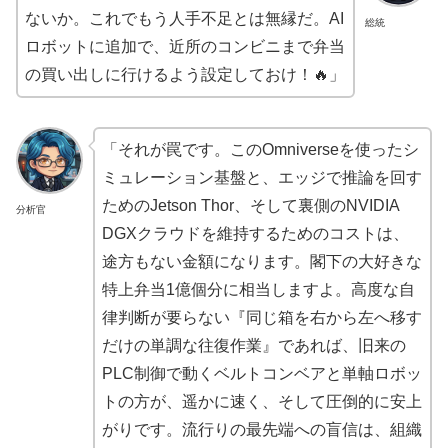
ないか。これでもう人手不足とは無縁だ。AI
総統
ロボットに追加で、近所のコンビニまで弁当
の買い出しに行けるよう設定しておけ！🔥」
「それが罠です。このOmniverseを使ったシ
ミュレーション基盤と、エッジで推論を回す
ためのJetson Thor、そして裏側のNVIDIA
分析官
DGXクラウドを維持するためのコストは、
途方もない金額になります。閣下の大好きな
特上弁当1億個分に相当しますよ。高度な自
律判断が要らない『同じ箱を右から左へ移す
だけの単調な往復作業』であれば、旧来の
PLC制御で動くベルトコンベアと単軸ロボッ
トの方が、遥かに速く、そして圧倒的に安上
がりです。流行りの最先端への盲信は、組織