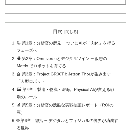
目次
🦾 第1章：分析官の所見 ─ ついにAIが「肉体」を得る
フェーズへ
🧠 第2章：Omniverseとデジタルツイン ─ 仮想の
Matrix でロボットを育てる
🤖 第3章：Project GR00TとJetson Thorが生み出す
「人型ロボット」
🏭 第4章：製造・物流・深海。Physical AIが変える戦
場のルール
🔬 第5章：分析官の残酷な実戦検証レポート（ROIの
罠）
🌐 第6章：総括 ─ デジタルとフィジカルの境界が消滅す
る世界