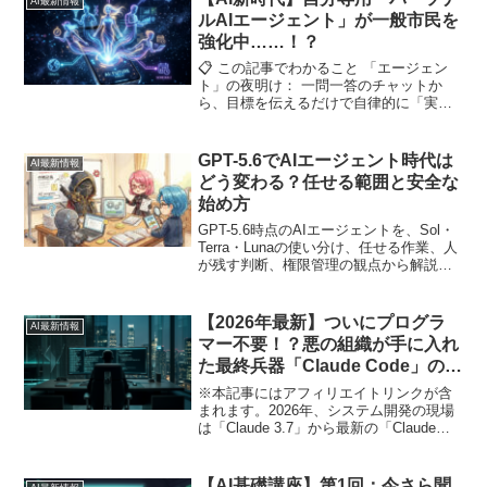
AI最新情報
ルAIエージェント」が一般市民を
強化中……！？
📋 この記事でわかること 「エージェン
ト」の夜明け： 一問一答のチャットか
ら、目標を伝えるだけで自律的に「実
行」までこなす次世代AIの本質 ブラウザ
を操るAI： OpenAI "Operator" 等に代表
される、人間と同じよう...
GPT-5.6でAIエージェント時代は
AI最新情報
どう変わる？任せる範囲と安全な
始め方
GPT-5.6時点のAIエージェントを、Sol・
Terra・Lunaの使い分け、任せる作業、人
が残す判断、権限管理の観点から解説し
ます。
【2026年最新】ついにプログラ
AI最新情報
マー不要！？悪の組織が手に入れ
た最終兵器「Claude Code」の実
力
※本記事にはアフィリエイトリンクが含
まれます。2026年、システム開発の現場
は「Claude 3.7」から最新の「Claude
4.7」へと進化し、劇的な変貌を遂げまし
た。その中核となる「Claude Code」は、
ターミナル上で自律的...
【AI基礎講座】第1回：今さら聞