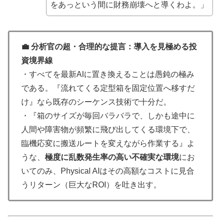
をあっという間に財務崩壊へと導くわよ。」
💼 分析官の超・合理的な提言：導入を見極める投
資境界線
・すべてを最新AIに置き換えることは愚鈍の極み
である。『流れてくる定型箱を固定位置へ移すだ
け』なら既存のシーケンス技術で十分だ。
・『箱のサイズが毎回バラバラで、しかも途中に
人間や障害物が頻繁に飛び出してくる環境下で、
臨機応変に搬送ルートを変えながら作業する』よ
うな、
極度に乱数発生率の高い不確実な環境
にお
いてのみ、Physical AIはその高額なコストに見合
うリターン（巨大なROI）を吐き出す。