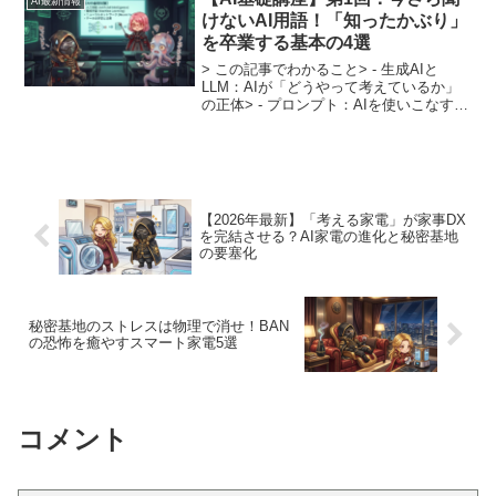
AI最新情報
けないAI用語！「知ったかぶり」
を卒業する基本の4選
> この記事でわかること> - 生成AIと
LLM：AIが「どうやって考えているか」
の正体> - プロンプト：AIを使いこなすた
めの「話し方のコツ」> - ハルシネーショ
ン：AIの嘘を見抜いて事故を防ぐ方法> >
キーワード：生成AI / L...
【2026年最新】「考える家電」が家事DX
を完結させる？AI家電の進化と秘密基地
の要塞化
秘密基地のストレスは物理で消せ！BAN
の恐怖を癒やすスマート家電5選
コメント