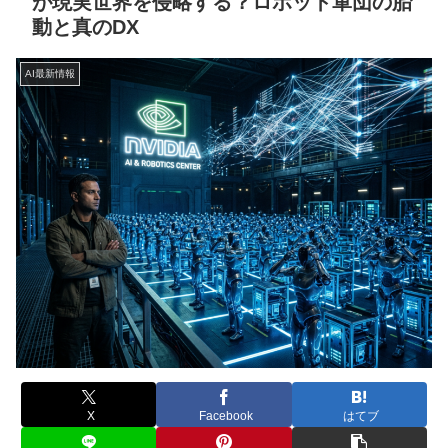
が現実世界を侵略する？ロボット軍団の胎
動と真のDX
AI最新情報
X
Facebook
はてブ