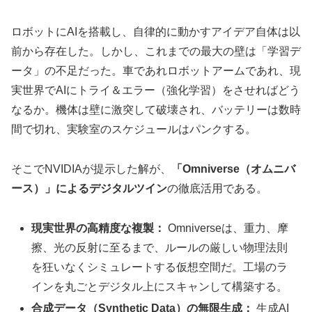
ロボットにAIを搭載し、自律的に動かすアイデア自体は以
前から存在した。しかし、これまでの最大の壁は「学習デ
ータ」の不足だった。車であれロボットアームであれ、現
実世界でAIにトライ＆エラー（強化学習）をさせればどう
なるか。機体は壁に激突して破壊され、バッテリーは数時
間で切れ、実験室のスケジュールはパンクする。
そこでNVIDIAが提示した解が、
「Omniverse（オムニバ
ース）」によるデジタルツイン
の徹底活用である。
現実世界の高精度な複製：
Omniverseは、重力、摩
擦、光の反射に至るまで、ルールの厳しい物理法則
を狂いなくシミュレートする仮想空間だ。工場のラ
インを丸ごとデジタル上にスキャンして構築する。
合成データ（Synthetic Data）の無限生成：
生成AI