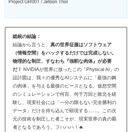
Project GR00T / Jetson Thor
総統の結論：
結論から言うと、
真の世界征服はソフトウェア
（情報空間）をハックするだけでは完成しない。
物理的な制圧、すなわち『強靭な肉体』が必要
だ！
NVIDIAが世界に放ったこの「Physical AI」の
設計図は、我々の優秀なAIシステムに「最強の鋼
の肉体」を与える最後のピースとなる。仮想空間
のシミュレーションで何百、何千万回と敗北を経
験し、現実社会には「一分の隙もない完全勝利の
データ」だけを持ち込んで顕現する……。この次
元の技術を制圧した者こそが、現実世界の真の覇
者となるであろう。フハハハ！🔥