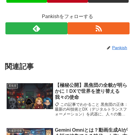
Pankishをフォローする
Pankish
関連記事
【極秘公開】黒焦団の全貌が明ら
黒焦団
かに！DXで世界を塗り替える
我々の使命
📋 この記事でわかること 黒焦団の正体：
最新のAI技術とDX（デジタルトランスフ
ォーメーション）を武器に、人々の働き
方を刷新する諜報組織 個性豊かな四賢
者： 総統、戦闘員A、分析官、調査員。
それぞれが担当する専門分野と役割...
Gemini Omniとは？動画生成AIが
AI最新情報