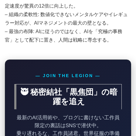
定速度が驚異の12倍に向上した。
– 組織の柔軟性: 数値化できないメンタルケアやイレギュ
ラー対応が、AIマネジメントの最大の壁となる。
– 最強の布陣: AIに従うのではなく、AIを「究極の事務
官」として配下に置き、人間は戦略に専念する。
— JOIN THE LEGION —
🥷 秘密結社「黒焦団」の暗
躍を追え
最新のAI活用術や、ブログに書けない工作員
限定の裏話はSNSで潜伏中。
乗り遅れるな、工作員諸君。世界征服の準備