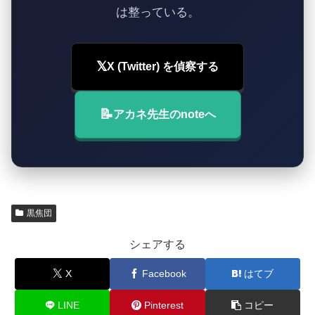
は整っている。
𝕏
X (Twitter) を偵察する
📝
アカネ先生のnoteへ
黒焦団
シェアする
X
Facebook
はてブ
LINE
Pinterest
コピー