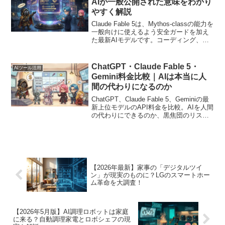
AIが一般公開された意味をわかり
やすく解説
Claude Fable 5は、Mythos-classの能力を
一般向けに使えるよう安全ガードを加え
た最新AIモデルです。コーディング、長
期タスク、ビジョン処理、安全対策、料
金の注意点を黒焦団の会話でわかりやす
く解説します。
ChatGPT・Claude Fable 5・
AIツール活用
Gemini料金比較｜AIは本当に人
間の代わりになるのか
ChatGPT、Claude Fable 5、Geminiの最
新上位モデルのAPI料金を比較。AIを人間
の代わりにできるのか、黒焦団のリスト
ラ騒動を通じてわかりやすく整理しま
す。
【2026年最新】家事の「デジタルツイ
ン」が現実のものに？LGのスマートホー
ム革命を大調査！
【2026年5月版】AI調理ロボットは家庭
に来る？自動調理家電とロボシェフの現