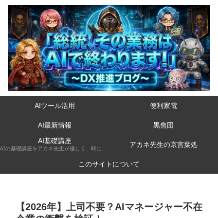
AIツール活用
便利家電
AI最新情報
黒焦団
AI基礎講座
アカネ先生の京言葉処
AIの基礎講座をアカネ先生が優しく、時には厳しく京都弁で解説してくれるコーナーです。
このサイトについて
【2026年】上司不要？AIマネージャー不在