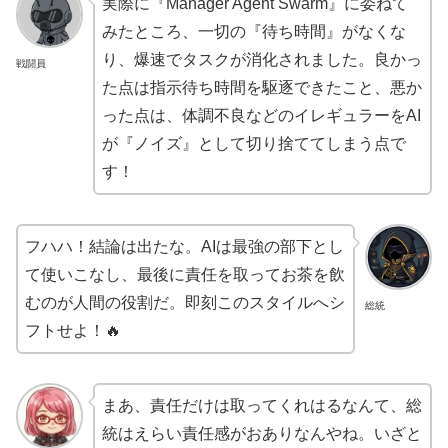
実際に『Manager Agent Swarm』に委ねて
みたところ、一切の『待ち時間』がなくな
り、爆速でタスクが消化されました。良かっ
戦闘員
た点は指示待ち時間を駆逐できたこと、悪か
った点は、体調不良などのイレギュラーをAI
が『ノイズ』として切り捨ててしまう点で
す！
フハハ！結論は出たな。AIは最強の部下とし
て使いこなし、最後に責任を取ってお茶を飲
むのが人間の役割だ。即刻このスタイルへシ
総統
フトせよ！🔥
まあ、責任だけは取ってくれはるなんて、総
統はえらい責任感がおありなんやね。いざと