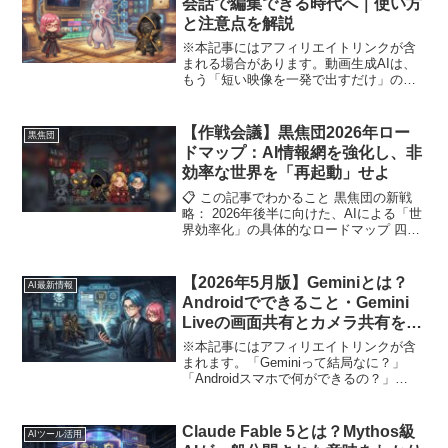
会話で編集できる時代へ｜使い方
と注意点を解説
※本記事にはアフィリエイトリンクが含
まれる場合があります。動画生成AIは、
もう「短い映像を一発で出すだけ」の段
階ではなくなりつつあります。2026年5
月、Googleは新しい動画生成・編集モデ
ルとして Gemini Omni を発表...
【作戦会議】黒焦団2026年ロー
黒焦団
ドマップ：AI情報網を強化し、非
効率な世界を「再起動」せよ
📋 この記事でわかること 黒焦団の新戦
略： 2026年後半に向けた、AIによる「世
界効率化」の具体的なロードマップ 四賢
者の諜報網： 総統、分析官、戦闘員A、
調査員がそれぞれ担当する最新情報の提
供指針 共同宣言： 読者の皆さ...
【2026年5月版】Geminiとは？
AI最新情報
Androidでできること・Gemini
Liveの画面共有とカメラ共有をや
さしく解説
※本記事にはアフィリエイトリンクが含
まれます。「Geminiって結局なに？」
「Androidスマホで何ができるの？」
「Googleアシスタントと何が違うの？」
GoogleのAI機能は、検索、Gmail、
Android、Pixel、G...
Claude Fable 5とは？Mythos級
AIツール活用