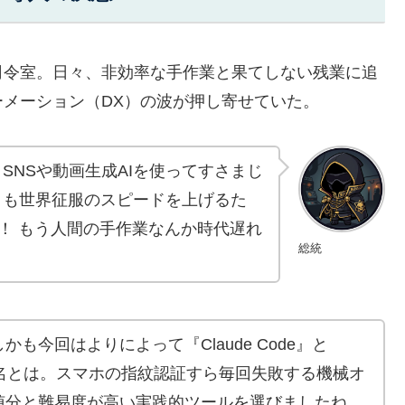
司令室。日々、非効率な手作業と果てしない残業に追
メーション（DX）の波が押し寄せていた。
SNSや動画生成AIを使ってすさまじ
々も世界征服のスピードを上げるた
！ もう人間の手作業なんか時代遅れ
総統
も今回はよりによって『Claude Code』と
ty』をご指名とは。スマホの指紋認証すら毎回失敗する機械オ
随分と難易度が高い実践的ツールを選びましたね。