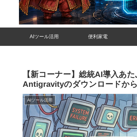
AIツール活用
便利家電
【新コーナー】総統AI導入あたふた
Antigravityのダウンロード
AIツール活用