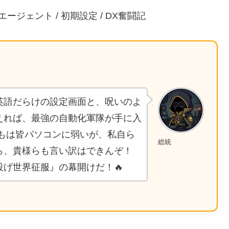
ty / AIエージェント / 初期設定 / DX奮闘記
英語だらけの設定画面と、呪いのよ
えれば、最強の自動化軍隊が手に入
もは皆パソコンに弱いが、私自ら
総統
ら、貴様らも言い訳はできんぞ！
げ世界征服』の幕開けだ！🔥