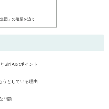
黒焦団」の暗躍を追え
eとSiri AIのポイント
込もうとしている理由
的な問題