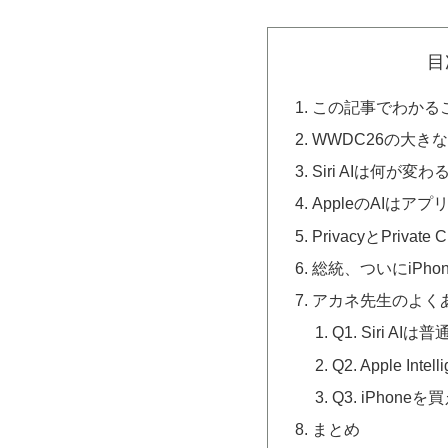
目
この記事でわかる
WWDC26の大き
Siri AIは何が変
AppleのAIはア
PrivacyとPrivate 
総統、ついにiPh
アカネ先生のよく
Q1. Siri A
Q2. Apple I
Q3. iPhon
まとめ