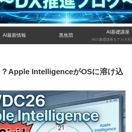
AI基礎講座
AI最新情報
黒焦団
Apple IntelligenceがOSに溶け込