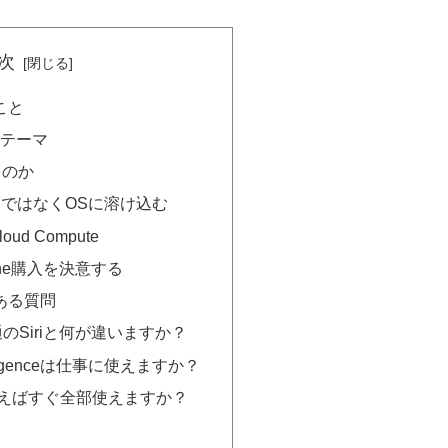
次
こと
なテーマ
わるのか
プリではなくOSに溶け込む
Cloud Compute
one購入を決意する
ある質問
Iは普通のSiriと何が違いますか？
ntelligenceは仕事に使えますか？
eを買えばすぐ全部使えますか？