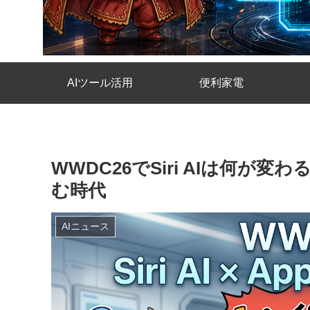
AIツール活用
便利家電
WWDC26でSiri AIは何が変わる？
む時代
AIニュース