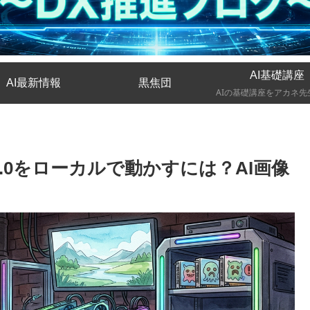
AI基礎講座
AI最新情報
黒焦団
 4.0をローカルで動かすには？AI画像
！