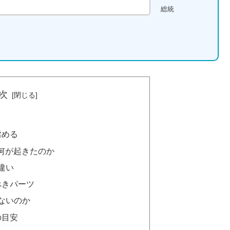
総統
次
揉める
4.0で何が起きたのか
違い
べきパーツ
かないのか
の目安