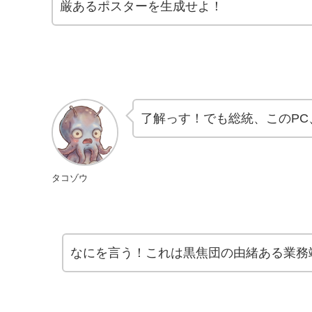
厳あるポスターを生成せよ！
了解っす！でも総統、このP
タコゾウ
なにを言う！これは黒焦団の由緒ある業務端末